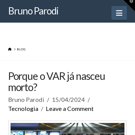
Bruno
T
t
Bruno Parodi
W
Nav
Parodi
HOME
BLOG
Porque o VAR já nasceu
morto?
Bruno Parodi
15/04/2024
Tecnologia
Leave a Comment