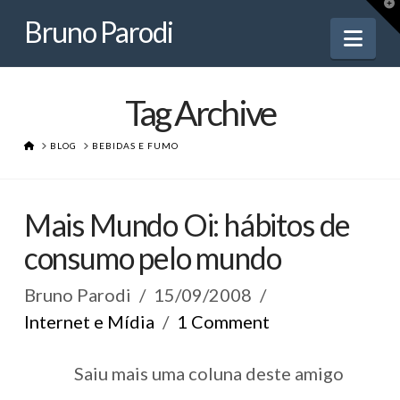
Bruno
T
t
Bruno Parodi
W
Nav
Parodi
Tag Archive
HOME
BLOG
BEBIDAS E FUMO
Mais Mundo Oi: hábitos de
consumo pelo mundo
Bruno Parodi
15/09/2008
Internet e Mídia
1 Comment
Saiu mais uma coluna deste amigo