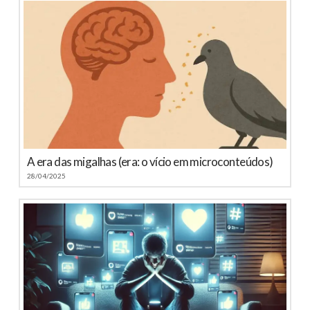
A era das migalhas (era: o vício em microconteúdos)
28/04/2025