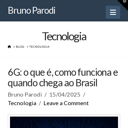
Bruno
T
t
Bruno Parodi
W
Nav
Parodi
Tecnologia
HOME
BLOG
TECNOLOGIA
6G: o que é, como funciona e
quando chega ao Brasil
Bruno Parodi
15/04/2025
Tecnologia
Leave a Comment