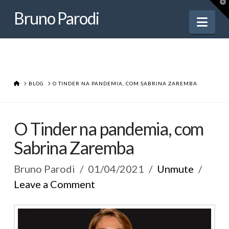
Bruno
T
t
Bruno Parodi
W
Nav
Parodi
HOME
BLOG
O TINDER NA PANDEMIA, COM SABRINA ZAREMBA
O Tinder na pandemia, com
Sabrina Zaremba
Bruno Parodi
01/04/2021
Unmute
Leave a Comment