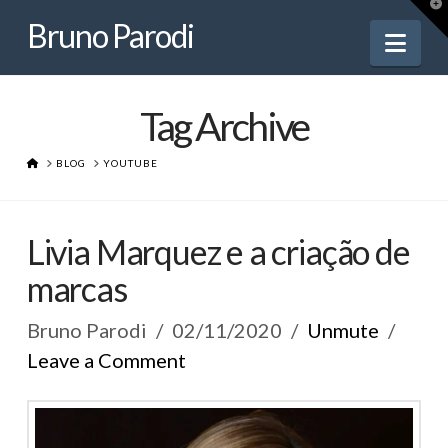
Bruno
T
t
Bruno Parodi
W
Nav
Parodi
Tag Archive
HOME
BLOG
YOUTUBE
Livia Marquez e a criação de
marcas
Bruno Parodi
02/11/2020
Unmute
Leave a Comment