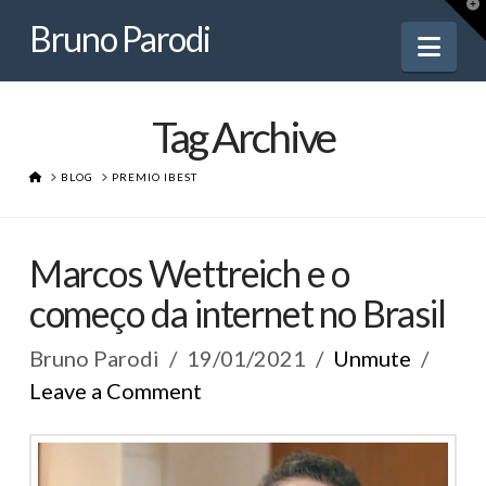
Bruno
T
t
Bruno Parodi
W
Nav
Parodi
Tag Archive
HOME
BLOG
PREMIO IBEST
Marcos Wettreich e o
começo da internet no Brasil
Bruno Parodi
19/01/2021
Unmute
Leave a Comment