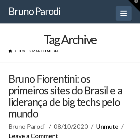
Bruno
T
t
Bruno Parodi
W
Nav
Parodi
Tag Archive
HOME
BLOG
MANTELMEDIA
Bruno Fiorentini: os
primeiros sites do Brasil e a
liderança de big techs pelo
mundo
Bruno Parodi
08/10/2020
Unmute
Leave a Comment