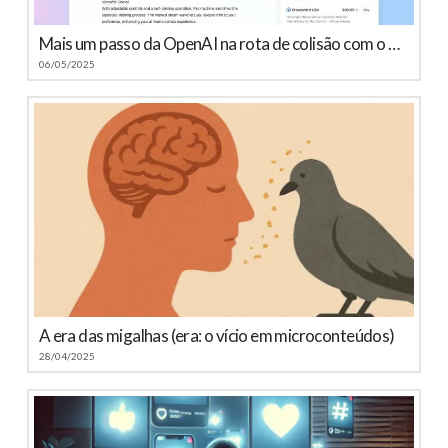
Mais um passo da OpenAI na rota de colisão com o Google
06/05/2025
A era das migalhas (era: o vício em microconteúdos)
28/04/2025