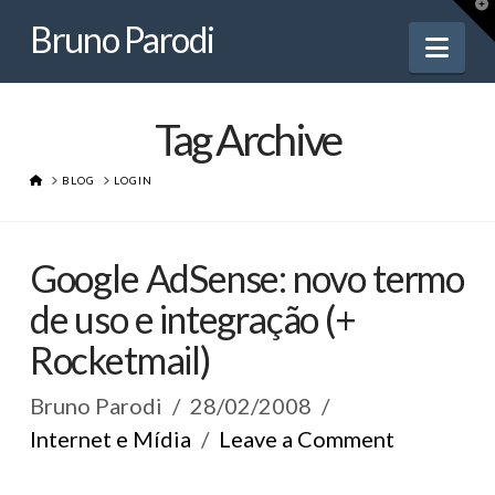
Bruno
T
t
Bruno Parodi
W
Nav
Parodi
Tag Archive
HOME
BLOG
LOGIN
Google AdSense: novo termo
de uso e integração (+
Rocketmail)
Bruno Parodi
28/02/2008
Internet e Mídia
Leave a Comment