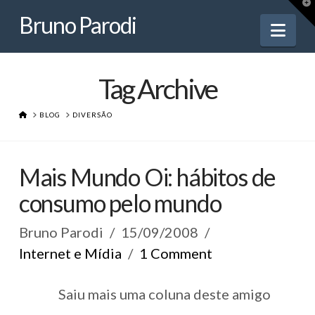
Bruno
T
t
Bruno Parodi
W
Nav
Parodi
Tag Archive
HOME
BLOG
DIVERSÃO
Mais Mundo Oi: hábitos de
consumo pelo mundo
Bruno Parodi
15/09/2008
Internet e Mídia
1 Comment
Saiu mais uma coluna deste amigo