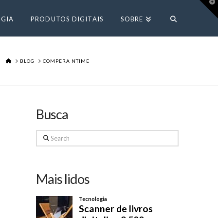
T
t
W
GIA
PRODUTOS DIGITAIS
SOBRE
HOME
BLOG
COMPERA NTIME
Busca
Search
Mais lidos