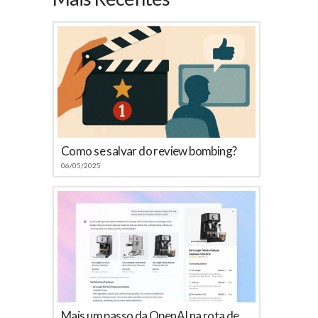
Como se salvar do review bombing?
06/05/2025
Mais um passo da OpenAI na rota de colisão com o Google