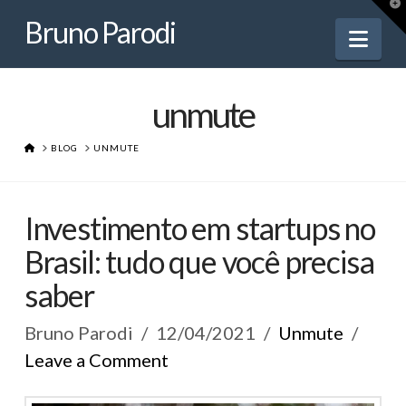
Bruno
T
t
Bruno Parodi
W
Nav
Parodi
unmute
HOME
BLOG
UNMUTE
Investimento em startups no
Brasil: tudo que você precisa
saber
Bruno Parodi
12/04/2021
Unmute
Leave a Comment