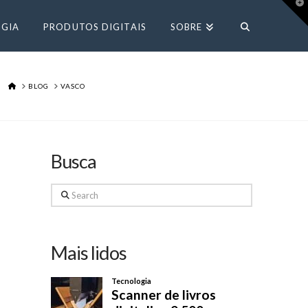
T
t
W
GIA
PRODUTOS DIGITAIS
SOBRE
HOME
BLOG
VASCO
Busca
Search
Mais lidos