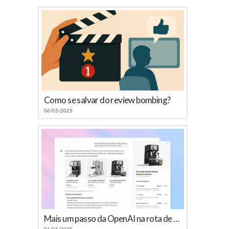
Como se salvar do review bombing?
06/05/2025
Mais um passo da OpenAI na rota de colisão com o Google
06/05/2025