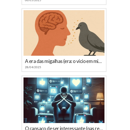
A era das migalhas (era: o vício em microconteúdos)
28/04/2025
O cansaço de ser interessante (nas redes sociais)