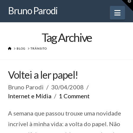
Bruno
T
t
Bruno Parodi
W
Nav
Parodi
Tag Archive
HOME
BLOG
TRÂNSITO
Voltei a ler papel!
Bruno Parodi
30/04/2008
Internet e Mídia
1 Comment
A semana que passou trouxe uma novidade
incrível à minha vida: a volta do papel. Não