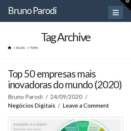
Bruno
T
t
Bruno Parodi
W
Nav
Parodi
Tag Archive
HOME
BLOG
TOPS
Top 50 empresas mais
inovadoras do mundo (2020)
Bruno Parodi
24/09/2020
Negócios Digitais
Leave a Comment