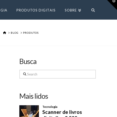
T
t
W
GIA
PRODUTOS DIGITAIS
SOBRE
HOME
BLOG
PRODUTOS
Busca
Search
Mais lidos