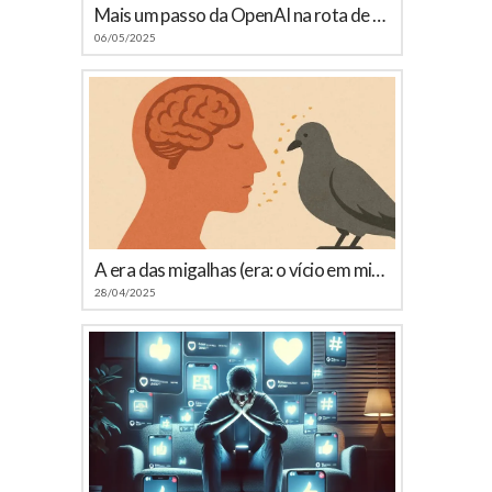
Mais um passo da OpenAI na rota de colisão com o Google
06/05/2025
A era das migalhas (era: o vício em microconteúdos)
28/04/2025