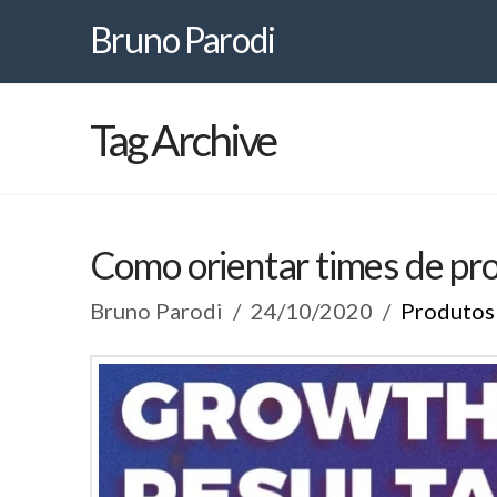
Bruno
Bruno Parodi
Parodi
Tag Archive
Como orientar times de pr
Bruno Parodi
24/10/2020
Produtos 