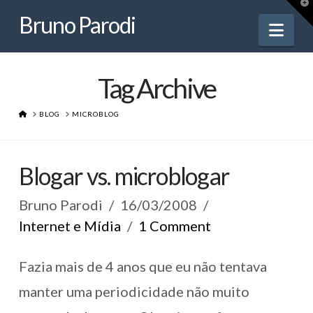
Bruno
T
t
Bruno Parodi
W
Nav
Parodi
Tag Archive
HOME
BLOG
MICROBLOG
Blogar vs. microblogar
Bruno Parodi
16/03/2008
Internet e Mídia
1 Comment
Fazia mais de 4 anos que eu não tentava
manter uma periodicidade não muito