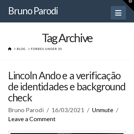
Bruno
T
t
Bruno Parodi
W
Nav
Parodi
Tag Archive
HOME
BLOG
FORBES UNDER 30
Lincoln Ando e a verificação
de identidades e background
check
Bruno Parodi
16/03/2021
Unmute
Leave a Comment