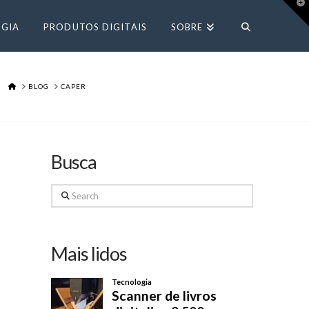
T
t
W
GIA
PRODUTOS DIGITAIS
SOBRE
HOME
BLOG
CAPER
Busca
Search
Mais lidos