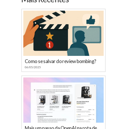
Como se salvar do review bombing?
06/05/2025
Mais um passo da OpenAI na rota de colisão com o Google