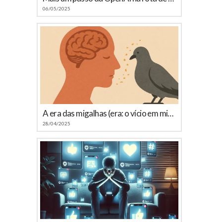
06/05/2025
A era das migalhas (era: o vício em microconteúdos)
28/04/2025