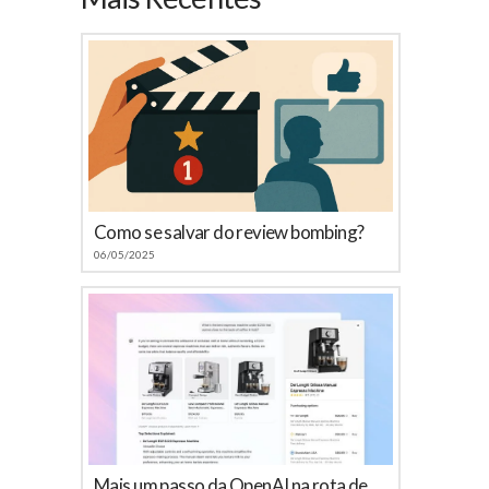
Como se salvar do review bombing?
06/05/2025
Mais um passo da OpenAI na rota de colisão com o Google