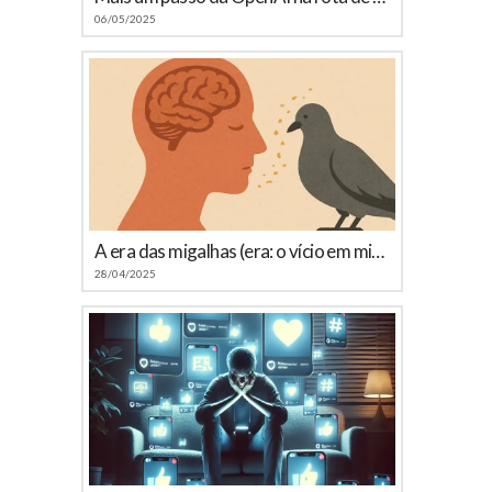
06/05/2025
A era das migalhas (era: o vício em microconteúdos)
28/04/2025