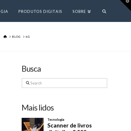
T
t
W
GIA
PRODUTOS DIGITAIS
SOBRE
HOME
BLOG
6G
Busca
Search
Mais lidos